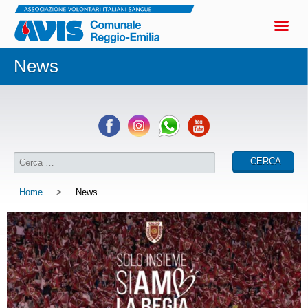
News
Home
>
News