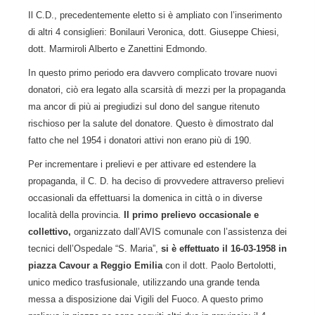
Il C.D., precedentemente eletto si è ampliato con l’inserimento
di altri 4 consiglieri: Bonilauri Veronica, dott. Giuseppe Chiesi,
dott. Marmiroli Alberto e Zanettini Edmondo.
In questo primo periodo era davvero complicato trovare nuovi
donatori, ciò era legato alla scarsità di mezzi per la propaganda
ma ancor di più ai pregiudizi sul dono del sangue ritenuto
rischioso per la salute del donatore. Questo è dimostrato dal
fatto che nel 1954 i donatori attivi non erano più di 190.
Per incrementare i prelievi e per attivare ed estendere la
propaganda, il C. D. ha deciso di provvedere attraverso prelievi
occasionali da effettuarsi la domenica in città o in diverse
località della provincia.
Il primo prelievo occasionale e
collettivo,
organizzato dall’AVIS comunale con l’assistenza dei
tecnici dell’Ospedale “S. Maria”,
si è effettuato il 16-03-1958 in
piazza Cavour a Reggio Emilia
con il dott. Paolo Bertolotti,
unico medico trasfusionale, utilizzando una grande tenda
messa a disposizione dai Vigili del Fuoco. A questo primo