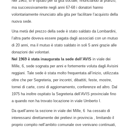
Nel 1963, si è optato per la gita sociale, rinunciando al pranzo,
ma successivamente negli anni 67-68 i donatori hanno
volontariamente rinunciato alla gita per facilitare l’acquisto della
nuova sede.
Una metà del prezzo della sede è stato saldato da Lombardini,
l’altra parte doveva essere pagata dagli associati con un mutuo
di 20 anni, ma il mutuo è stato saldato in soli 5 anni grazie alle
donazioni dei volontari.
Nel 1969 è stata inaugurata la sede dell’AVIS
in viale dei
Mille, 6, sede sognata per anni e fortemente voluta dagli Avisini
reggiani. Tale sede è stata molto frequentata all’inizio, utilizzata
oltre che per Segreteria, per incontri, dibattiti, feste, mostre,
tornei di carte, corsi di aggiornamento, conferenze ed altro. Dal
1975 ha inoltre ospitato la Segreteria dell’AVIS provinciale fino
a quando non ha trovato locazione in viale Umberto I.
Da quell’anno la sezione in viale dei Mille, 6 ha cessato di
interessarsi direttamente dei prelievi in provincia , limitando il
proprio compito nell’ambito comunale ove venivano continuati,