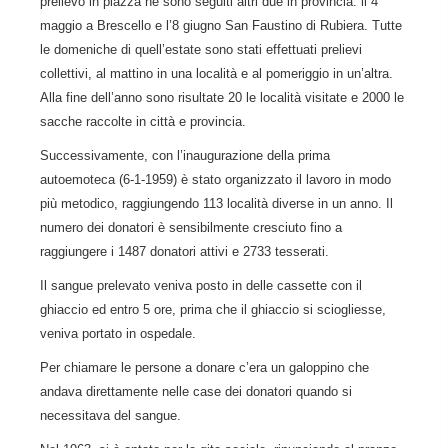
prelievo in piazza ne sono seguiti altri due in provincia: il 4
maggio a Brescello e l’8 giugno San Faustino di Rubiera. Tutte
le domeniche di quell’estate sono stati effettuati prelievi
collettivi, al mattino in una località e al pomeriggio in un’altra.
Alla fine dell’anno sono risultate 20 le località visitate e 2000 le
sacche raccolte in città e provincia.
Successivamente, con l’inaugurazione della prima
autoemoteca (6-1-1959) è stato organizzato il lavoro in modo
più metodico, raggiungendo 113 località diverse in un anno. Il
numero dei donatori è sensibilmente cresciuto fino a
raggiungere i 1487 donatori attivi e 2733 tesserati.
Il sangue prelevato veniva posto in delle cassette con il
ghiaccio ed entro 5 ore, prima che il ghiaccio si sciogliesse,
veniva portato in ospedale.
Per chiamare le persone a donare c’era un galoppino che
andava direttamente nelle case dei donatori quando si
necessitava del sangue.