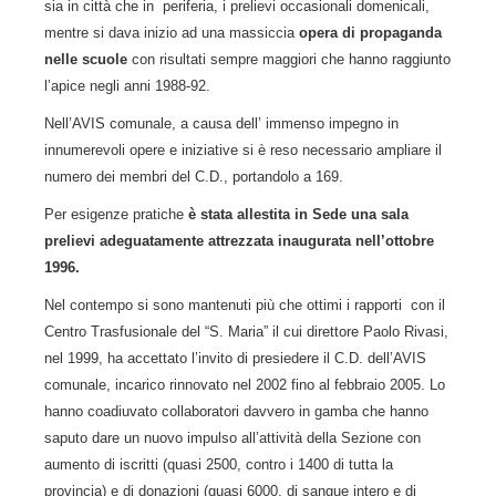
sia in città che in periferia, i prelievi occasionali domenicali,
mentre si dava inizio ad una massiccia
opera di propaganda
nelle scuole
con risultati sempre maggiori che hanno raggiunto
l’apice negli anni 1988-92.
Nell’AVIS comunale, a causa dell’ immenso impegno in
innumerevoli opere e iniziative si è reso necessario ampliare il
numero dei membri del C.D., portandolo a 169.
Per esigenze pratiche
è stata allestita in Sede una sala
prelievi adeguatamente attrezzata inaugurata nell’ottobre
1996.
Nel contempo si sono mantenuti più che ottimi i rapporti con il
Centro Trasfusionale del “S. Maria” il cui direttore Paolo Rivasi,
nel 1999, ha accettato l’invito di presiedere il C.D. dell’AVIS
comunale, incarico rinnovato nel 2002 fino al febbraio 2005. Lo
hanno coadiuvato collaboratori davvero in gamba che hanno
saputo dare un nuovo impulso all’attività della Sezione con
aumento di iscritti (quasi 2500, contro i 1400 di tutta la
provincia) e di donazioni (quasi 6000, di sangue intero e di