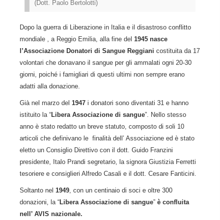
(Dott. Paolo Bertolotti)
Dopo la guerra di Liberazione in Italia e il disastroso conflitto
mondiale , a Reggio Emilia, alla fine del
1945 nasce
l’Associazione Donatori di Sangue Reggiani
costituita da 17
volontari che donavano il sangue per gli ammalati ogni 20-30
giorni, poiché i famigliari di questi ultimi non sempre erano
adatti alla donazione.
Già nel marzo del
1947
i donatori sono diventati 31 e hanno
istituito la “
Libera Associazione di sangue
”. Nello stesso
anno è stato redatto un breve statuto, composto di soli 10
articoli che definivano le finalità dell’ Associazione ed è stato
eletto un Consiglio Direttivo con il dott. Guido Franzini
presidente, Italo Prandi segretario, la signora Giustizia Ferretti
tesoriere e consiglieri Alfredo Casali e il dott. Cesare Fanticini.
Soltanto nel
1949
, con un centinaio di soci e oltre 300
donazioni, la “
Libera Associazione di sangue
”
è confluita
nell’ AVIS nazionale.