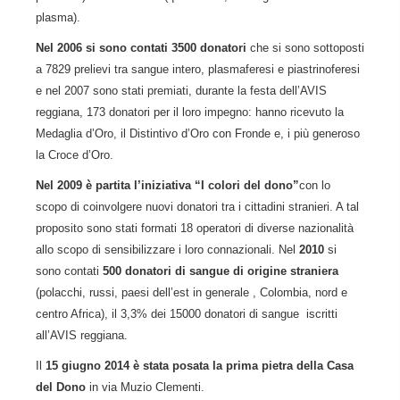
plasma).
Nel 2006 si sono contati 3500 donatori
che si sono sottoposti
a 7829 prelievi tra sangue intero, plasmaferesi e piastrinoferesi
e nel 2007 sono stati premiati, durante la festa dell’AVIS
reggiana, 173 donatori per il loro impegno: hanno ricevuto la
Medaglia d’Oro, il Distintivo d’Oro con Fronde e, i più generoso
la Croce d’Oro.
Nel 2009 è partita l’iniziativa “I colori del dono”
con lo
scopo di coinvolgere nuovi donatori tra i cittadini stranieri. A tal
proposito sono stati formati 18 operatori di diverse nazionalità
allo scopo di sensibilizzare i loro connazionali. Nel
2010
si
sono contati
500 donatori di sangue di origine straniera
(polacchi, russi, paesi dell’est in generale , Colombia, nord e
centro Africa), il 3,3% dei 15000 donatori di sangue iscritti
all’AVIS reggiana.
Il
15 giugno 2014 è stata posata la prima pietra della Casa
del Dono
in via Muzio Clementi.