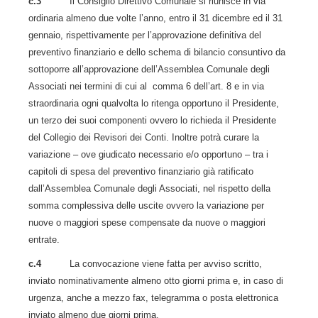
c.3
Il Consiglio Direttivo Comunale si riunisce in via
ordinaria almeno due volte l’anno, entro il 31 dicembre ed il 31
gennaio, rispettivamente per l’approvazione definitiva del
preventivo finanziario e dello schema di bilancio consuntivo da
sottoporre all’approvazione dell’Assemblea Comunale degli
Associati nei termini di cui al comma 6 dell’art. 8 e in via
straordinaria ogni qualvolta lo ritenga opportuno il Presidente,
un terzo dei suoi componenti ovvero lo richieda il Presidente
del Collegio dei Revisori dei Conti. Inoltre potrà curare la
variazione – ove giudicato necessario e/o opportuno – tra i
capitoli di spesa del preventivo finanziario già ratificato
dall’Assemblea Comunale degli Associati, nel rispetto della
somma complessiva delle uscite ovvero la variazione per
nuove o maggiori spese compensate da nuove o maggiori
entrate.
c.4
La convocazione viene fatta per avviso scritto,
inviato nominativamente almeno otto giorni prima e, in caso di
urgenza, anche a mezzo fax, telegramma o posta elettronica
inviato almeno due giorni prima.