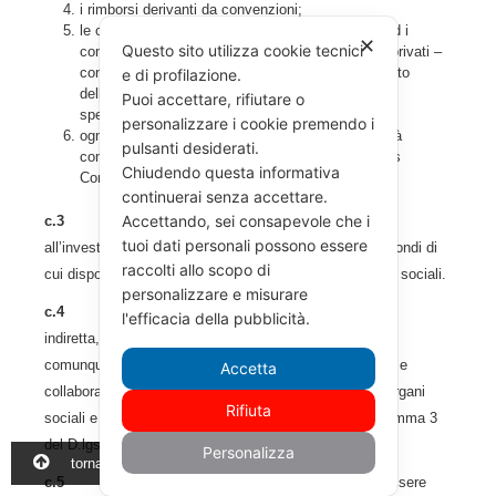
i rimborsi derivanti da convenzioni;
le oblazioni, le donazioni, i lasciti, le erogazioni ed i
✕
Questo sito utilizza cookie tecnici
contributi da parte di quanti – soggetti pubblici e privati –
condividendone lo scopo, vogliano il potenziamento
e di profilazione.
dell’istituzione anche con riferimento ad iniziative
Puoi accettare, rifiutare o
specifiche o settoriali;
personalizzare i cookie premendo i
ogni altro incremento derivante anche dalle attività
pulsanti desiderati.
commerciali e produttive marginali svolte dall’Avis
Chiudendo questa informativa
Comunale.
continuerai senza accettare.
Accettando, sei consapevole che i
c.3
Il Consiglio Direttivo Comunale provvederà
tuoi dati personali possono essere
all’investimento, all’utilizzo ed all’amministrazione dei fondi di
raccolti allo scopo di
cui dispone l’Associazione, nel rispetto dei propri scopi sociali.
personalizzare e misurare
c.4
È in ogni caso vietata la distribuzione, anche
l'efficacia della pubblicità.
indiretta, di utili ed avanzi di gestione, fondi e riserve
comunque denominate a fondatori, associati, lavoratori e
Accetta
collaboratori, amministratori ed altri componenti degli organi
Rifiuta
sociali e nei casi espressamente previsti dall’art. 8, comma 3
del D.lgs. n. 117/2017.
Personalizza
torna all'inizio
c.5
Eventuali utili o avanzi di gestione devono essere