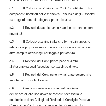
ART.12 – COLLEGIO DEI REVISORI DEI CONTI
c.1
Il Collegio dei Revisori dei Conti è costituito da tre
componenti nominati dall’Assemblea Comunale degli Associati
tra soggetti dotati di adeguata professionalità
c.2
I Revisori durano in carica 4 anni e possono essere
rinominati.
c.3
Il Collegio esamina i bilanci e formula in apposite
relazioni le proprie osservazioni e conclusioni e svolge ogni
altro compito attribuitogli per legge o per statuto.
c.4
I Revisori dei Conti partecipano di diritto
all’Assemblea degli Associati, senza diritto di voto.
c.5
I Revisori dei Conti sono invitati a partecipare alle
sedute del Consiglio Direttivo.
c.6
Ove la situazione economico-finanziaria
dell’Associazione non dovesse ritenere necessaria la
costituzione di un Collegio di Revisori, il Consiglio Direttivo
Comunale può richiedere all’Assemblea Comunale degli