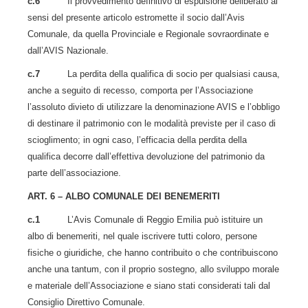
c.6
Il provvedimento definitivo di espulsione deliberato ai
sensi del presente articolo estromette il socio dall’Avis
Comunale, da quella Provinciale e Regionale sovraordinate e
dall’AVIS Nazionale.
c.7
La perdita della qualifica di socio per qualsiasi causa,
anche a seguito di recesso, comporta per l’Associazione
l’assoluto divieto di utilizzare la denominazione AVIS e l’obbligo
di destinare il patrimonio con le modalità previste per il caso di
scioglimento; in ogni caso, l’efficacia della perdita della
qualifica decorre dall’effettiva devoluzione del patrimonio da
parte dell’associazione.
ART. 6 – ALBO COMUNALE DEI BENEMERITI
c.1
L’Avis Comunale di Reggio Emilia può istituire un
albo di benemeriti, nel quale iscrivere tutti coloro, persone
fisiche o giuridiche, che hanno contribuito o che contribuiscono
anche una tantum, con il proprio sostegno, allo sviluppo morale
e materiale dell’Associazione e siano stati considerati tali dal
Consiglio Direttivo Comunale.