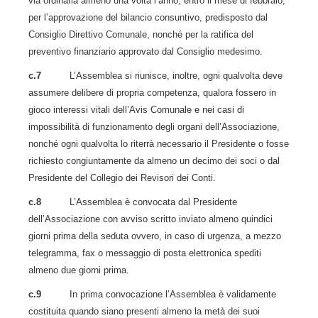
via ordinaria almeno una volta l’anno, entro il mese di febbraio,
per l’approvazione del bilancio consuntivo, predisposto dal
Consiglio Direttivo Comunale, nonché per la ratifica del
preventivo finanziario approvato dal Consiglio medesimo.
c.7
L’Assemblea si riunisce, inoltre, ogni qualvolta deve
assumere delibere di propria competenza, qualora fossero in
gioco interessi vitali dell’Avis Comunale e nei casi di
impossibilità di funzionamento degli organi dell’Associazione,
nonché ogni qualvolta lo riterrà necessario il Presidente o fosse
richiesto congiuntamente da almeno un decimo dei soci o dal
Presidente del Collegio dei Revisori dei Conti.
c.8
L’Assemblea è convocata dal Presidente
dell’Associazione con avviso scritto inviato almeno quindici
giorni prima della seduta ovvero, in caso di urgenza, a mezzo
telegramma, fax o messaggio di posta elettronica spediti
almeno due giorni prima.
c.9
In prima convocazione l’Assemblea è validamente
costituita quando siano presenti almeno la metà dei suoi