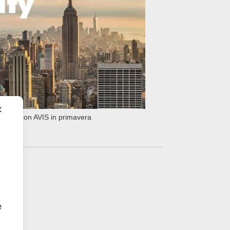
✕
 York con AVIS in primavera
e