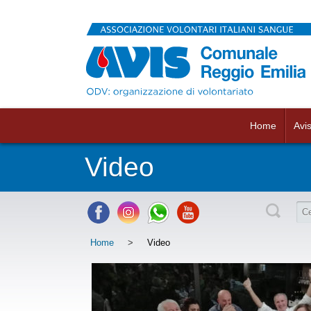
Home
Avi
Video
Home
>
Video