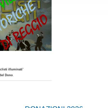
listi illuminati
”
del Dono
.