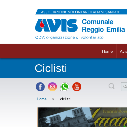
Home
Avi
Ciclisti
Home
>
ciclisti