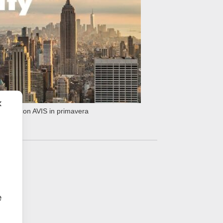
✕
 York con AVIS in primavera
e