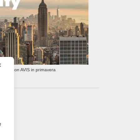
✕
 York con AVIS in primavera
e