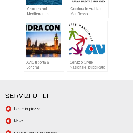
Crociera nel
Crociera in Arabia e
Mediterraneo
Mar Rosso
AVIS ti porta a
Servizio Civile
Londra!
Nazionale: pubblicato
il bando 2015
SERVIZI UTILI
Feste in piazza
News