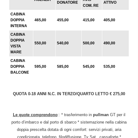
DONATORE
ATTIVO
COM. RE
CABINA
DOPPIA
465,00
455,00
415,00
405,00
INTERNA
CABINA
DOPPIA
550,00
540,00
500,00
490,00
VISTA
MARE
CABINA
DOPPIA
595,00
585,00
545,00
535,00
BALCONE
QUOTA 0-18 ANNI N.C. IN TERZO/QUARTO LETTO € 275,00
Le quote comprendono
:: * trasferimento in
pullman
GT per il
porto d’imbarco e dal porto di sbarco * sistemazione nella cabina
doppia prescelta dotata di ogni comfort: servizi privati, aria
condizionata, telefono, filodiffusione, Tv Sat., cassaforte *