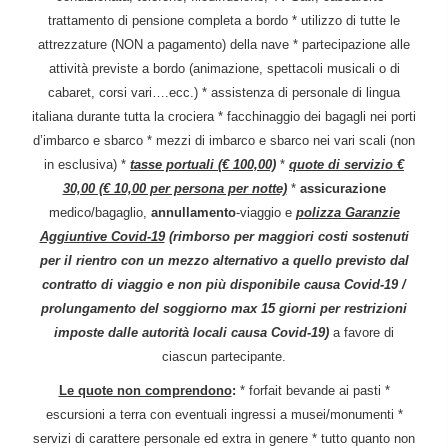
trattamento di pensione completa a bordo * utilizzo di tutte le
attrezzature (NON a pagamento) della nave * partecipazione alle
attività previste a bordo (animazione, spettacoli musicali o di
cabaret, corsi vari….ecc.) * assistenza di personale di lingua
italiana durante tutta la crociera * facchinaggio dei bagagli nei porti
d’imbarco e sbarco * mezzi di imbarco e sbarco nei vari scali (non
in esclusiva) *
tasse portuali (€ 100,00)
*
quote di servizio €
30,00 (€ 10,00 per persona per notte)
*
assicurazione
medico/bagaglio,
annullamento
-viaggio e
polizza Garanzie
Aggiuntive Covid-19
(rimborso per maggiori costi sostenuti
per il rientro con un mezzo alternativo a quello previsto dal
contratto di viaggio e non più disponibile causa Covid-19 /
prolungamento del soggiorno max 15 giorni per restrizioni
imposte dalle autorità locali causa Covid-19)
a favore di
ciascun partecipante.
Le quote non comprendono
:
* forfait bevande ai pasti *
escursioni a terra con eventuali ingressi a musei/monumenti *
servizi di carattere personale ed extra in genere * tutto quanto non