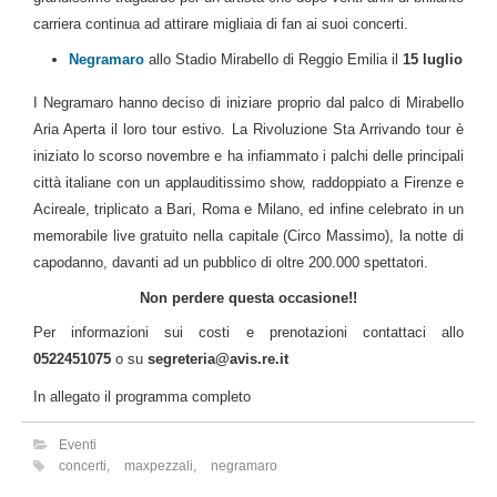
carriera continua ad attirare migliaia di fan ai suoi concerti.
Negramaro
allo Stadio Mirabello di Reggio Emilia il
15 luglio
I Negramaro hanno deciso di iniziare proprio dal palco di Mirabello
Aria Aperta il loro tour estivo. La Rivoluzione Sta Arrivando tour è
iniziato lo scorso novembre e ha infiammato i palchi delle principali
città italiane con un applauditissimo show, raddoppiato a Firenze e
Acireale, triplicato a Bari, Roma e Milano, ed infine celebrato in un
memorabile live gratuito nella capitale (Circo Massimo), la notte di
capodanno, davanti ad un pubblico di oltre 200.000 spettatori.
Non perdere questa occasione!!
Per informazioni sui costi e prenotazioni contattaci allo
0522451075
o su
segreteria@avis.re.it
In allegato il programma completo
Eventi
concerti
,
maxpezzali
,
negramaro