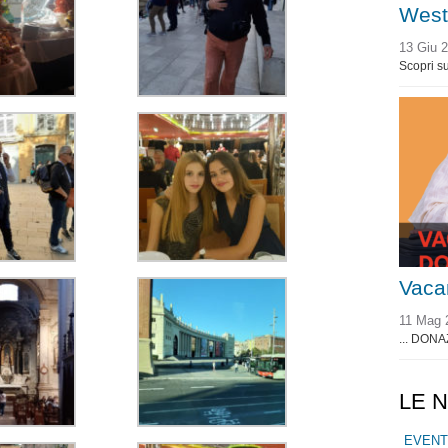
West
13 Giu 
Scopri su
Vaca
11 Mag 
... DONA
LE 
EVENT