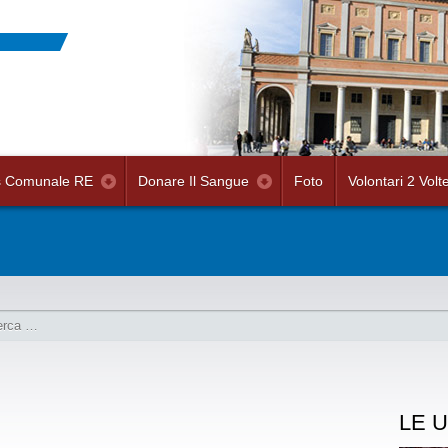
s Comunale RE
Donare Il Sangue
Foto
Volontari 2 Volt
LE U