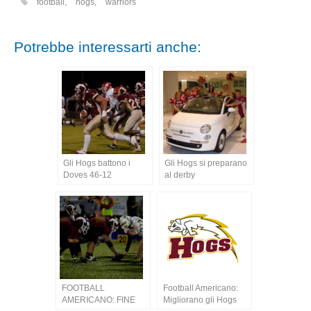
football
,
hogs
,
warriors
Potrebbe interessarti anche:
Gli Hogs battono i
Gli Hogs si preparano
Doves 46-12
al derby
FOOTBALL
Football Americano:
AMERICANO: FINE
Migliorano gli Hogs