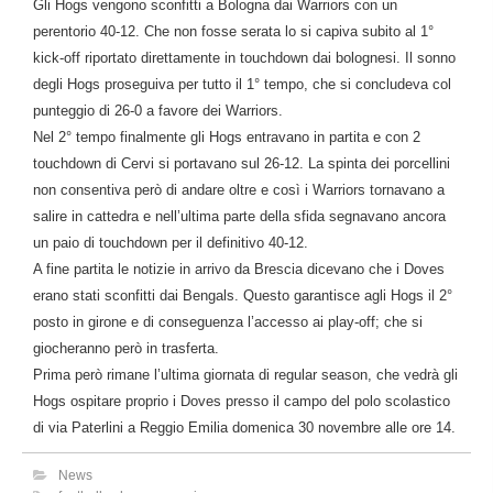
Gli Hogs vengono sconfitti a Bologna dai Warriors con un
perentorio 40-12. Che non fosse serata lo si capiva subito al 1°
kick-off riportato direttamente in touchdown dai bolognesi. Il sonno
degli Hogs proseguiva per tutto il 1° tempo, che si concludeva col
punteggio di 26-0 a favore dei Warriors.
Nel 2° tempo finalmente gli Hogs entravano in partita e con 2
touchdown di Cervi si portavano sul 26-12. La spinta dei porcellini
non consentiva però di andare oltre e così i Warriors tornavano a
salire in cattedra e nell’ultima parte della sfida segnavano ancora
un paio di touchdown per il definitivo 40-12.
A fine partita le notizie in arrivo da Brescia dicevano che i Doves
erano stati sconfitti dai Bengals. Questo garantisce agli Hogs il 2°
posto in girone e di conseguenza l’accesso ai play-off; che si
giocheranno però in trasferta.
Prima però rimane l’ultima giornata di regular season, che vedrà gli
Hogs ospitare proprio i Doves presso il campo del polo scolastico
di via Paterlini a Reggio Emilia domenica 30 novembre alle ore 14.
News