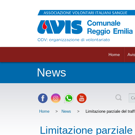
Home
Avi
News
Home
>
News
>
Limitazione parziale del traff
Limitazione parziale 