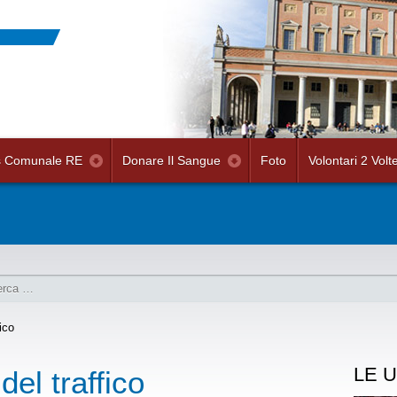
s Comunale RE
Donare Il Sangue
Foto
Volontari 2 Volt
ico
LE U
del traffico