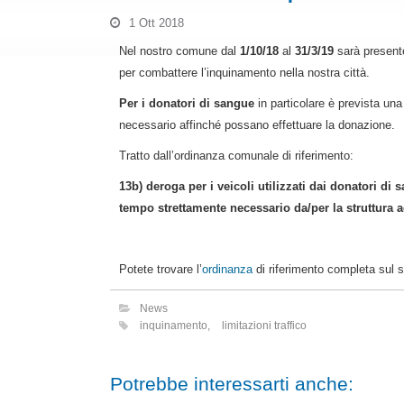
1 Ott 2018
Nel nostro comune dal
1/10/18
al
31/3/19
sarà presente
per combattere l’inquinamento nella nostra città.
Per i donatori di sangue
in particolare è prevista un
necessario affinché possano effettuare la donazione.
Tratto dall’ordinanza comunale di riferimento:
13b) deroga per i veicoli utilizzati dai donatori di 
tempo
strettamente necessario da/per la struttura a
Potete trovare l’
ordinanza
di riferimento completa sul 
News
inquinamento
,
limitazioni traffico
Potrebbe interessarti anche: