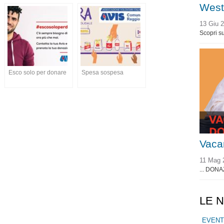
West
13 Giu 
Scopri su
Esco solo per donare
Spesa sospesa
Vaca
11 Mag 
... DONA
LE 
EVENT