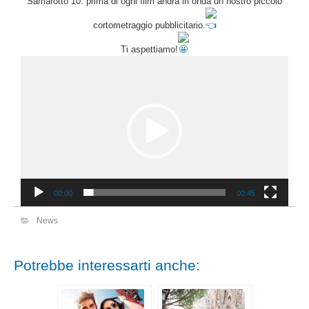
Samarotto 10: prima di ogni film andrà in onda un nostro piccolo
cortometraggio pubblicitario.
Ti aspettiamo!
Video
Player
00:00
00:45
News
Potrebbe interessarti anche: