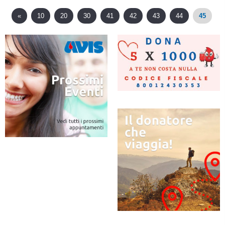
«
10
20
30
41
42
43
44
45