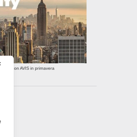
✕
 York con AVIS in primavera
e