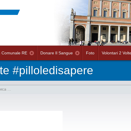
s Comunale RE
Donare Il Sangue
Foto
Volontari 2 Volt
e #pilloledisapere