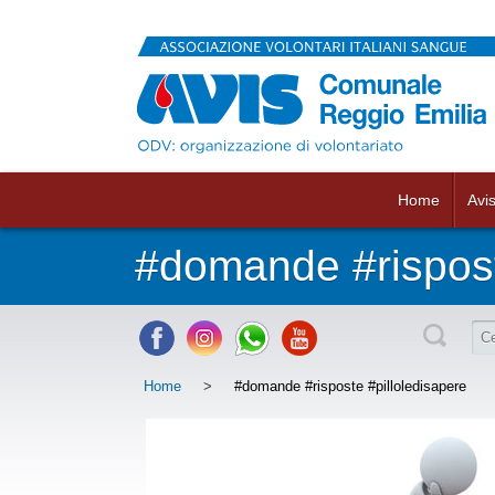
Home
Avi
#domande #rispost
Home
>
#domande #risposte #pilloledisapere