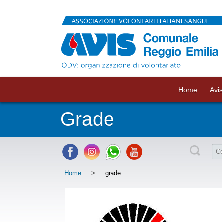
Home
Avi
Grade
Home
>
grade