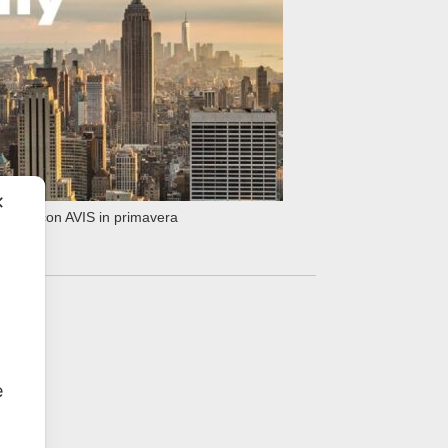
✕
 York con AVIS in primavera
e