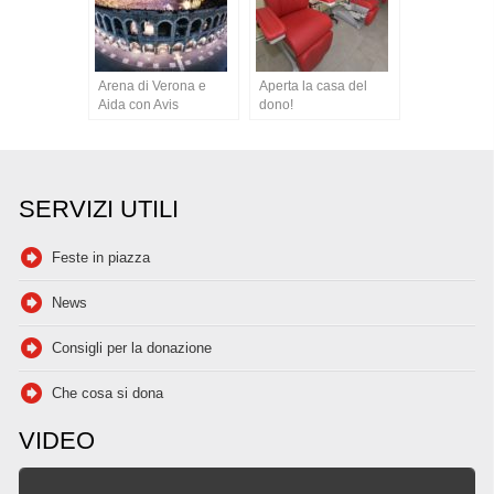
Arena di Verona e
Aperta la casa del
Aida con Avis
dono!
SERVIZI UTILI
Feste in piazza
News
Consigli per la donazione
Che cosa si dona
VIDEO