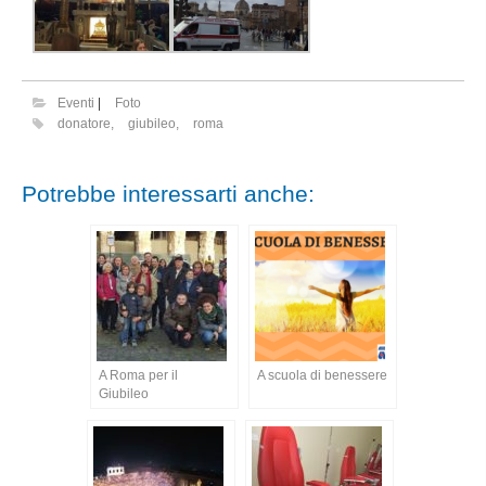
Eventi
|
Foto
donatore
,
giubileo
,
roma
Potrebbe interessarti anche:
A Roma per il
A scuola di benessere
Giubileo