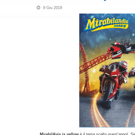
9 Giu 2019
MirabilAvis is yellow
è il tema scelto quest’anno! Si