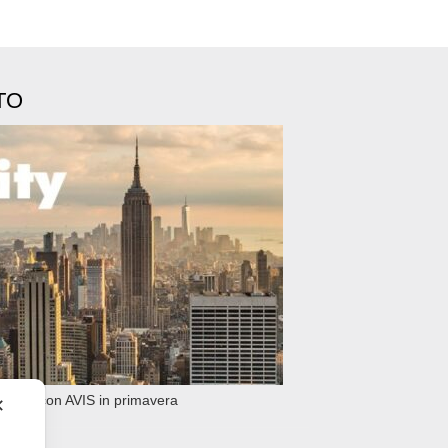
TO
 York con AVIS in primavera
✕