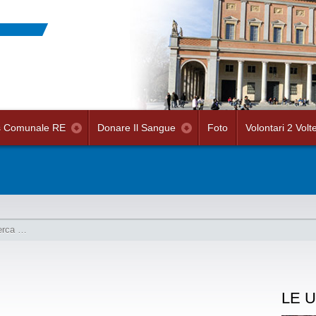
s Comunale RE
Donare Il Sangue
Foto
Volontari 2 Volt
LE U