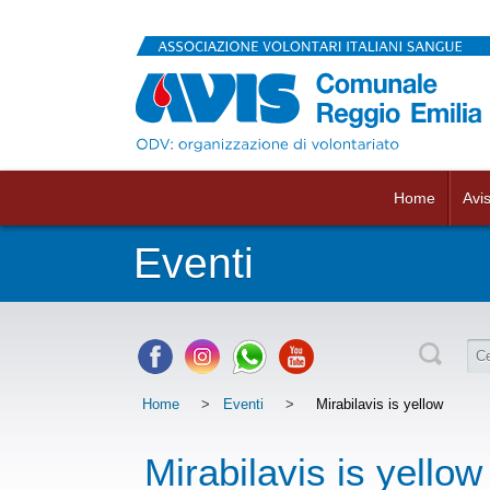
Home
Avi
Eventi
Home
>
Eventi
>
Mirabilavis is yellow
Mirabilavis is yellow