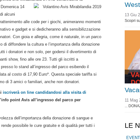
West
a. Domenica 14
di alcuni
13 Giu 
Scopri su
ntrattenimento alle code per i giochi, animeranno momenti
ormativo e gadget e si dedicheranno alla
sensibilizzazione
onatori
. Con gioia e allegria, come è naturale, in un parco
o di diffondere la cultura e l’importanza della donazione
utti i donatori e non solo, per godersi il divertimento di
ti show, fino alle ore 23. Tutti gli iscritti a
presso lo stand all’ingresso del parco esibendo il
lata
al costo di 17,90 Euro*. Questa speciale tariffa si
o di 3 amici o familiari, anche non donatori.
Vaca
i
iscriverà on line candidandosi alla visita di
’info point Avis all’ingresso del parco per
11 Mag 
... DONA
olezza dell’importanza della donazione di sangue e
LE 
ende possibile le cure gratuite e di qualità per tutti i
EVENT