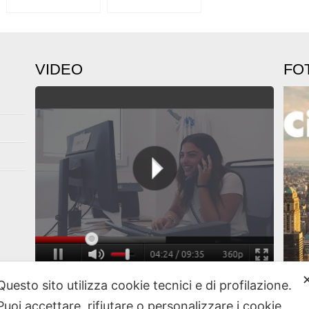
VIDEO
FO
A New
Vai al nostro canale Youtube
Questo sito utilizza cookie tecnici e di profilazione.
Puoi accettare, rifiutare o personalizzare i cookie