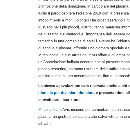
promozione della
donazione, in particolare del plasm
luglio il parco ospiterà l’edizione 2019 con la presenza 
infopoint Avis e molti volontari che organizzeranno l’i
di svago per i più piccoli, distribuiranno materiale inf
dei visitatori sui vantaggi e l’importanza dell’ essere d
tematico in una domenica di sole! L’evento ha l’obiettiv
di sangue e plasma, offrendo una giornata speciale
a t
Mirabilandia
, le sue attrazioni mozzafiato e gli emozionan
un’
Associazione italiana donatori che si presenteranno 
proprio tesserino, potranno usufruire della tariffa agevo
applica anche ai loro accompagnatori, fino a un massim
La stessa agevolazione sarà riservata anche a chi s
idoneità per diventare donatore
e presentandosi all
convalidare l’iscrizione.
Mirabilandia
e Avis insieme per aumentare la consapev
plasma:
un gesto di solidarietà che salva vite umane e r
cittadini
.