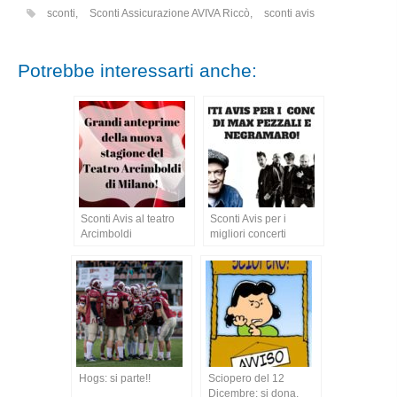
sconti
,
Sconti Assicurazione AVIVA Riccò
,
sconti avis
Potrebbe interessarti anche:
Sconti Avis al teatro
Sconti Avis per i
Arcimboldi
migliori concerti
Hogs: si parte!!
Sciopero del 12
Dicembre: si dona.