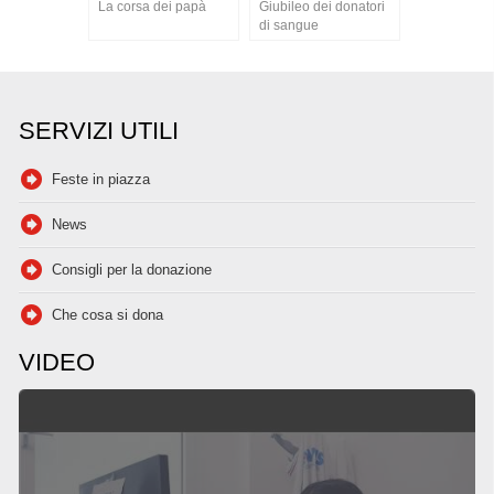
La corsa dei papà
Giubileo dei donatori
di sangue
SERVIZI UTILI
Feste in piazza
News
Consigli per la donazione
Che cosa si dona
VIDEO